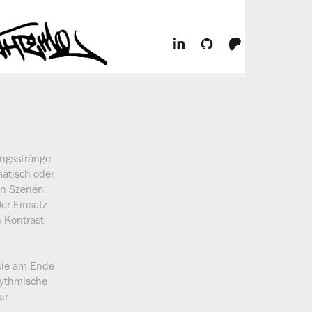
ungsstränge
matisch oder
en Szenen
er Einsatz
 Kontrast
 sie am Ende
hythmische
ur