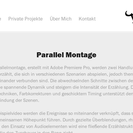
e
Private Projekte
Über Mich
Kontakt
Parallel Montage
rallelmontage, erstellt mit Adobe Premiere Pro, werden zwei Handl
 erzählt, die sich in verschiedenen Szenarien abspielen, jedoch the
teinander verbunden sind. Die abwechselnden Schnitte zwischen d
e spannende Dynamik und steigern die Intensität der Erzählung. D
echniken, Farbkorrekturen und geschicktem Timing unterstützt den
bindung der Szenen.
ispielvideo werden die Ereignisse so miteinander verknüpft, dass
meinsamen Höhepunkt führen. Durch gezielte Überblendungen, r
 den Einsatz von Audioelementen wird eine fließende Erzählstrukt
die den Zuschauer in den Bann zieht.