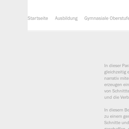
Startseite
Ausbildung
Gymnasiale Oberstuf
In dieser Pa
gleichzeitig
narrativ mi
erzeugen ein
von Schnittt
und die Ver
In diesem Be
zu einem ge
Schnitte und
geschaffen, 